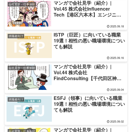
マンガで会社見学（紹介）|
会社見学・仕事体験
Vol.45 株式会社Influencer
Tech【港区六本木】エンジニア
＆営業の求人・採用
2025.09.18
ISTP（巨匠）に向いている職業
求職者向け
19選！相性の悪い職場環境につい
ても解説
2025.09.16
マンガで会社見学（紹介）|
会社見学・仕事体験
Vol.44 株式会社
FindConsulting【千代田区神
田】エンジニアの求人・採用
2025.09.04
ESFJ（領事）に向いている職業
求職者向け
19選！相性の悪い職場環境につい
ても解説
2025.09.02
マンガで会社見学（紹介）|
会社見学・仕事体験