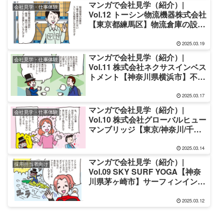
マンガで会社見学（紹介）|
会社見学・仕事体験
Vol.12 トーシン物流機器株式会社
【東京都練馬区】物流倉庫の設計
設置：求人・採用
2025.03.19
マンガで会社見学（紹介）|
会社見学・仕事体験
Vol.11 株式会社ネクサスインベス
トメント【神奈川県横浜市】不動
産営業の求人・採用
2025.03.17
マンガで会社見学（紹介）|
会社見学・仕事体験
Vol.10 株式会社グローバルヒュー
マンブリッジ【東京/神奈川/千葉/
埼玉】営業や販売の求人・採用
2025.03.14
マンガで会社見学（紹介）|
採用担当者向け
Vol.09 SKY SURF YOGA【神奈
川県茅ヶ崎市】サーフィンインス
トラクターの求人・採用
2025.03.12