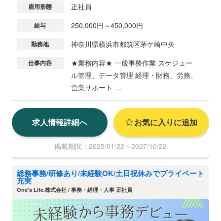
正社員
雇用形態
250,000円～450,000円
給与
神奈川県横浜市都筑区茅ケ崎中央
勤務地
★業務内容★ 一般事務作業 スケジュー
仕事内容
ル管理、データ管理 経理・財務、労務、
営業サポート ...
求人情報詳細へ
お気に入りに追加
掲載期間：2025/01/22～2027/10/22
総務事務/研修あり/未経験OK/土日祝休みでプライベート
充実
​One's Life.株式会社 / 事務・経理・人事 正社員