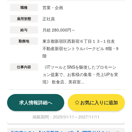
営業・企画
職種
正社員
雇用形態
月給 280,000円～
給与
東京都新宿区西新宿６丁目１３−１住友
勤務地
不動産新宿セントラルパークビル 8階・9
階
《ITツールとSNSを駆使したプロモーシ
仕事内容
ョン提案で、お客様の集客・売上UPを実
現》 飲食店、美容室...
求人情報詳細へ
お気に入りに追加
掲載期間：2025/01/11～2027/11/11