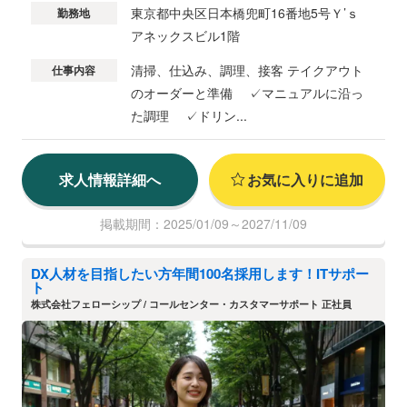
東京都中央区日本橋兜町16番地5号Ｙ’ｓ
勤務地
アネックスビル1階
清掃、仕込み、調理、接客 テイクアウト
仕事内容
のオーダーと準備 ✓マニュアルに沿っ
た調理 ✓ドリン...
求人情報詳細へ
お気に入りに追加
掲載期間：2025/01/09～2027/11/09
DX人材を目指したい方年間100名採用します！ITサポー
ト
株式会社フェローシップ / コールセンター・カスタマーサポート 正社員