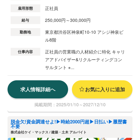
正社員
雇用形態
250,000円～300,000円
給与
東京都渋谷区神泉町10-10 アシジ神泉ビ
勤務地
ル8階
正社員の営業職の人材紹介に特化 キャリ
仕事内容
アアドバイザー&リクルーティングコン
サルタント ※...
求人情報詳細へ
お気に入りに追加
掲載期間：2025/01/10～2027/12/10
脱金欠!資金調達せよ!▶時給2000円超▶日払い▶履歴書
不要
株式会社ケイ・マックス / 建築・土木 アルバイト