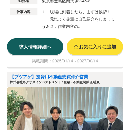
東京都豊島区南大塚2-45-8ニ
勤務地
１．現場に到着したら、まずは挨拶！
仕事内容
元気よく先輩に自己紹介をしましょ
う♪ ２．作業内容の...
求人情報詳細へ
お気に入りに追加
掲載期間：2025/01/14～2027/06/14
【ブツアゲ】投資用不動産売買仲介営業
株式会社ネクサスインベストメント / 金融・不動産関係 正社員