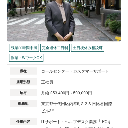
残業20時間未満
完全週休二日制
土日祝休み相談可
副業・WワークOK
コールセンター・カスタマーサポート
職種
正社員
雇用形態
月給 253,400円～500,000円
給与
東京都千代田区内幸町2-2-3 日比谷国際
勤務地
ビル3F
ITサポート・ヘルプデスク業務 └ PCキ
仕事内容