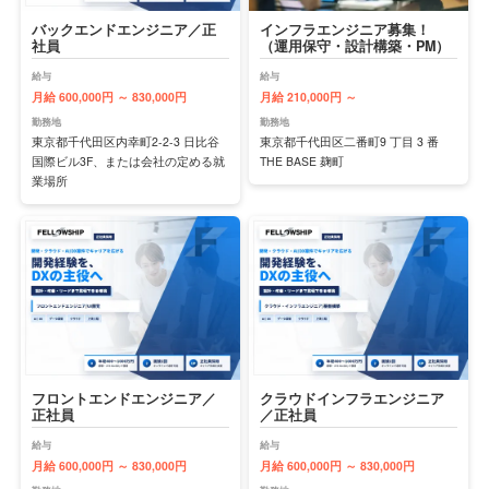
バックエンドエンジニア／正
インフラエンジニア募集！
社員
（運用保守・設計構築・PM）
給与
給与
月給 600,000円 ～ 830,000円
月給 210,000円 ～
勤務地
勤務地
東京都千代田区内幸町2-2-3 日比谷
東京都千代田区二番町9 丁目 3 番
国際ビル3F、または会社の定める就
THE BASE 麹町
業場所
フロントエンドエンジニア／
クラウドインフラエンジニア
正社員
／正社員
給与
給与
月給 600,000円 ～ 830,000円
月給 600,000円 ～ 830,000円