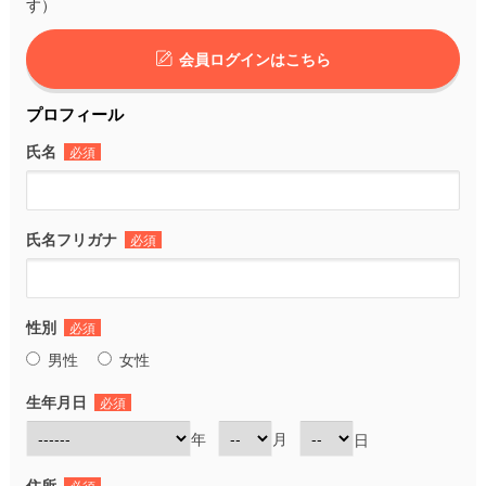
す）
会員ログインはこちら
プロフィール
氏名
必須
氏名フリガナ
必須
性別
必須
男性
女性
生年月日
必須
年
月
日
住所
必須