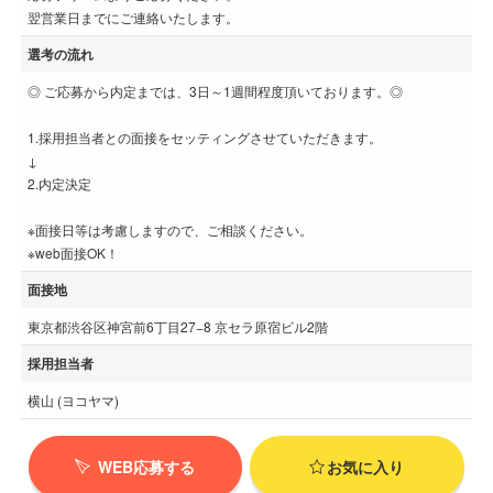
翌営業日までにご連絡いたします。
選考の流れ
◎ ご応募から内定までは、3日～1週間程度頂いております。◎
1.採用担当者との面接をセッティングさせていただきます。
↓
2.内定決定
※面接日等は考慮しますので、ご相談ください。
※web面接OK！
面接地
東京都渋谷区神宮前6丁目27−8 京セラ原宿ビル2階
採用担当者
横山 (ヨコヤマ)
WEB応募する
お気に入り