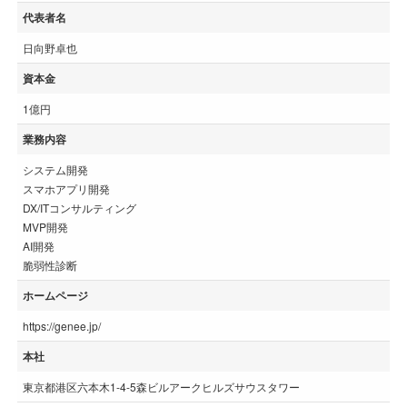
代表者名
日向野卓也
資本金
1億円
業務内容
システム開発
スマホアプリ開発
DX/ITコンサルティング
MVP開発
AI開発
脆弱性診断
ホームページ
https://genee.jp/
本社
東京都港区六本木1-4-5森ビルアークヒルズサウスタワー