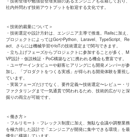
・技術登壇や勉強会登壇実績のあるエンジニアも在籍しており、
社内外問わず技術アウトプットを歓迎する文化です。
＜技術的裁量について＞
・技術選定や設計方針は、エンジニア主導で推進。Railsに加え、
プロジェクトによってはGoやPython、Laravel、TypeScript、Re
act、さらには機械学習やIoTの技術選定まで関与できます。
・立ち上げフェーズからプロジェクトに参加することが多く、M
VP設計・仮説検証・PoC構築などに携われる機会も豊富です。
・ユーザーインタビューや顧客ヒアリングにも開発メンバーが参
加し、「プロダクトをつくる実感」が得られる開発体験を重視し
ています。
・実装フェーズだけでなく、要件定義〜技術選定〜レビュー・リ
ファクタリングまで一気通貫で関われるため、技術的広がりと深
掘りの両立が可能です。
＜働き方＞
・フルリモート・フレックス制度に加え、無駄な会議や調整業務
を極力排した設計で「エンジニアが開発に集中できる環境」を最
優先に構築しています。