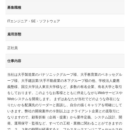
募集職種
ITエンジニア・SE・ソフトウェア
雇用形態
正社員
仕事内容
当社は大手製造業のパナソニックグループ様、大手教育業のベネッセグル
ープ様、大手建設業/大手不動産業の木下グループ様の他、学校法人慶應
義塾様、国立大学法人東京大学様など、多数の有名企業、有名大学と取引
をしております。このようなお客様とともに伴走しながらWebサービスや
Webシステムを開発します。 まずはあなたが当社でどのような存在にな
りたいかを配属先のリーダーと面談し、自分の描くキャリアを明確にして
いきます。弊社の開発案件の９割以上は クライアント企業との直取引に
なりますので、顧客折衝（企画・提案）から要件定義、システム設計、開
発、運用保守・監視など、すべての工程・業務に関わることができますの
で、２，３年の時間が経過すると、フルスタックエンジニア＋セールスや