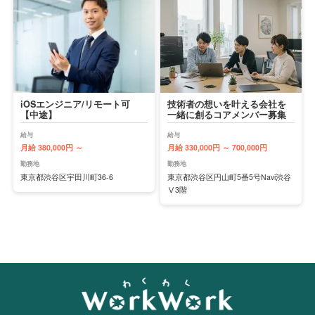
iOSエンジニア/リモート可
技術者の想いを叶える会社を
【中途】
一緒に創るコアメンバー募集
給与
給与
月給 380,000円 ～
月給 330,000円 ～ 700,000円
勤務地
勤務地
東京都渋谷区宇田川町36-6
東京都渋谷区円山町5番5号Navi渋谷
Ⅴ3階