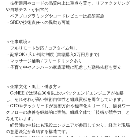
・技術適用やコードの品質向上に重点を置き、リファクタリング
や自動テストが日常的
・ペアプログラミングやコードレビューは必須実施
・SREや技術責任への異動も可能
＜仕事環境＞
・フルリモート対応 / コアタイム無し
・副業OK / 広い補助制度 (書籍購入3万円月まで)
・マッサージ補助 / フリードリンクあり
・子育て中やメンバーの家庭環境に配慮した勤務依頼も実立
＜企業文化・風土・働き方＞
・GeNEEでは現在30名以上のバックエンドエンジニアが在籍
し、それぞれが高い技術自律性と組織貢献を両立しています。
・CTOやテックリードが技術方針や標準化をリードし、開発ワー
クフローの改善を継続的に実施。組織全体で「技術が競争力」と
考えています。
・経営陣の中核にも現役エンジニアが参画しており、経営と現場
の意思決定が直結する構造です。