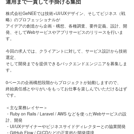
運用まで一貫して手掛ける集団
株式会社GeNEEでは技術×UI/UXデザイン、そしてビジネス（戦
略）のプロフェッショナルが
アイデアの創造から企画・構想、各種調査、要件定義、設計、開
発、そしてWebサービスやアプリサービスのリリースを行いま
す。
今回の求人では、クライアントに対して、サービス設計から技術
選定、
そして開発までを提供できるバックエンドエンジニアを募集しま
す。
0ベースの企画構想段階からプロジェクトが始動しますので、
終始責任感とやりがいをもってお仕事を楽しんでいただけるはず
です。
＜主な業務レイヤー＞
・Ruby on Rails / Laravel / AWS などを使ったWebサービスの設
計、開発
・UI/UXデザイナーやビジネスサイドディレクターとの協業開発
・GitHub Flow / CI/CDなどの正常的な開発環境