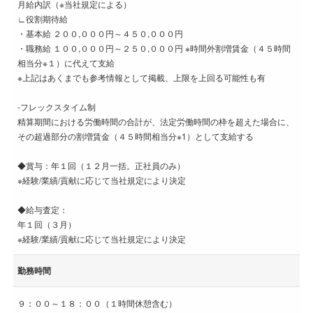
月給内訳（※当社規定による）
∟役割期待給
・基本給 ２００,０００円～４５０,０００円
・職務給 １００,０００円～２５０,０００円 ※時間外割増賃金（４５時間
相当分※１）に代えて支給
※上記はあくまでも参考情報として掲載、上限を上回る可能性も有
-フレックスタイム制
精算期間における労働時間の合計が、法定労働時間の枠を超えた場合に、
その超過部分の割増賃金（４５時間相当分※1）として支給する
◆賞与：年１回（１２月一括。正社員のみ）
※経験/業績/貢献に応じて当社規定により決定
◆給与査定：
年１回（３月）
※経験/業績/貢献に応じて当社規定により決定
勤務時間
９：００～１８：００（１時間休憩含む）