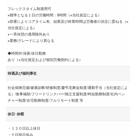
フレックスタイム制適用可
※標準となる１日の労働時間：8時間（※当社規定による）
※部署によりコアタイム有、始業及び終業時間は労働者の決定に委ねる（※
当社規定による）
※一斉休憩の適用除外あり
※業務/グレードにより異なる
◆時間外/深夜/休日勤務
あり（※当社規定および個別労働契約による）
待遇及び福利厚生
社会保険完備/健康診断/研修制度/慶弔見舞金制度/通勤手当（当社規定によ
る）/食事補助/フリードリンクバー/独立支援制度/時短勤務制度/社内ベン
チャー制度/在宅勤務制度/フルリモート制度 等
休日･休暇
・１２０日以上休日
・土日祝日休み