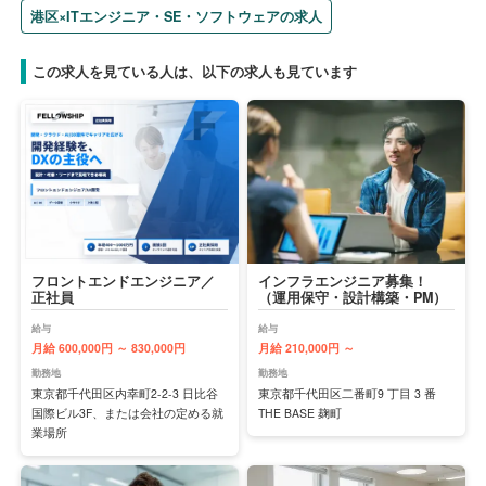
港区×ITエンジニア・SE・ソフトウェアの求人
この求人を見ている人は、以下の求人も見ています
フロントエンドエンジニア／
インフラエンジニア募集！
正社員
（運用保守・設計構築・PM）
給与
給与
月給 600,000円 ～ 830,000円
月給 210,000円 ～
勤務地
勤務地
東京都千代田区内幸町2-2-3 日比谷
東京都千代田区二番町9 丁目 3 番
国際ビル3F、または会社の定める就
THE BASE 麹町
業場所