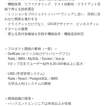
・機能改善、リファクタリング、テスト自動化・クライアント目
線で考える技術選定
・ミッションをプロジェクトメンバーでシェアし合い、目的に合
わせた開発を遂行する
・クライアントだけでなく、UI/UXデザイナー、ビジネスディレ
クターとの連携
・更なる高付加価値を目指す機能改良・機能追加対応
＜プロダクト開発の事例（一部）＞
・DeliEats (オフィス向けデリバリーアプリ)
Rails / AWS / MySQL / Docker / Vue.js
3タップ注文でユーザー結件を20,000食以上に拡大
・LMS (学習管理システム)
Rails / React / PostgreSQL / AWS
大学法人向けシステムの開発
＜開発組織の環境＞
・バックエンドエンジニアは30名以上が在籍