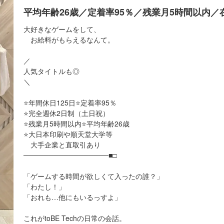
平均年齢26歳／定着率95％／残業月5時間以内／
大好きなゲームをして、
お給料がもらえるなんて。
／
人気タイトルも◎
＼
⭐年間休日125日⭐定着率95％
⭐完全週休2日制（土日祝）
⭐残業月5時間以内⭐平均年齢26歳
⭐大日本印刷や順天堂大学等
大手企業と直取引あり
─────────────────■□
「ゲームする時間が欲しくて入ったの誰？」
「わたし！」
「おれも…他にもいるっすよ」
これがtoBE Techの日常の会話。