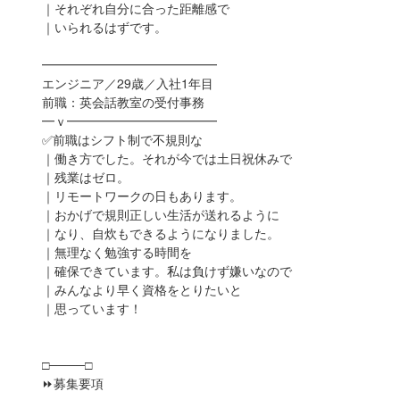
｜それぞれ自分に合った距離感で
｜いられるはずです。
━━━━━━━━━━━━━━
エンジニア／29歳／入社1年目
前職：英会話教室の受付事務
━ｖ━━━━━━━━━━━━
✅前職はシフト制で不規則な
｜働き方でした。それが今では土日祝休みで
｜残業はゼロ。
｜リモートワークの日もあります。
｜おかげで規則正しい生活が送れるように
｜なり、自炊もできるようになりました。
｜無理なく勉強する時間を
｜確保できています。私は負けず嫌いなので
｜みんなより早く資格をとりたいと
｜思っています！
□────□
⏩募集要項