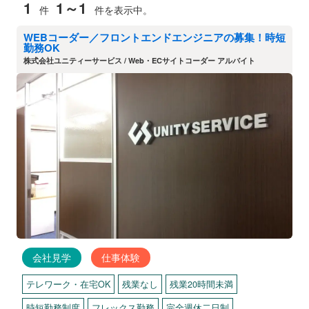
1
1～1
件
件を表示中。
WEBコーダー／フロントエンドエンジニアの募集！時短
勤務OK
株式会社ユニティーサービス / Web・ECサイトコーダー アルバイト
会社見学
仕事体験
テレワーク・在宅OK
残業なし
残業20時間未満
時短勤務制度
フレックス勤務
完全週休二日制