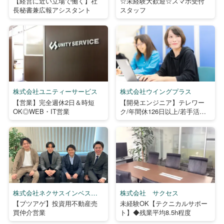
【経営に近い立場で働く】社
☆未経験大歓迎☆スマホ受付
長秘書兼広報アシスタント
スタッフ
株式会社ユニティーサービス
株式会社ウイングプラス
【営業】完全週休2日＆時短
【開発エンジニア】テレワー
OK◎WEB・IT営業
ク/年間休126日以上/若手活躍
中
株式会社ネクサスインベスト
株式会社 サクセス
メント
【ブツアゲ】投資用不動産売
未経験OK【テクニカルサポー
買仲介営業
ト】◆残業平均8.5h程度